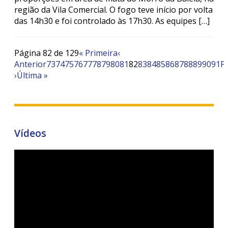
região da Vila Comercial. O fogo teve início por volta
das 14h30 e foi controlado às 17h30. As equipes […]
Página 82 de 129
« Primeira
‹
Anterior
73
74
75
76
77
78
79
80
81
82
83
84
85
86
87
88
89
90
91
P
›
Última »
Vídeos