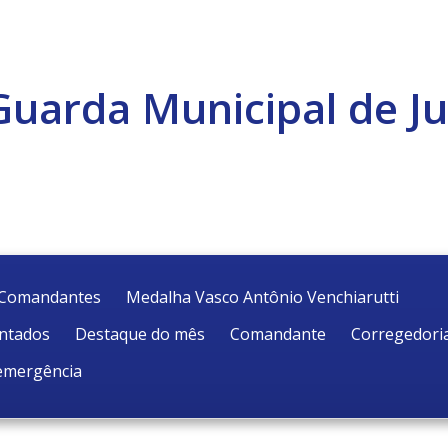
Guarda Municipal de Ju
e Comandantes
Medalha Vasco Antônio Venchiarutti
entados
Destaque do mês
Comandante
Corregedori
emergência