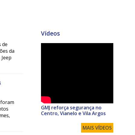
Vídeos
s de
ões da
 Jeep
s
s foram
GMJ reforça segurança no
ntos
Centro, Vianelo e Vila Argos
imes,
MAIS VÍDEOS