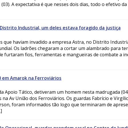
a (03). A expectativa é que nesses dois dias, todo o efetivo d
istrito Industrial, um deles estava foragido da justiça
s que haviam invadido a empresa Astra, no Distrito Industri
undiaí. Os ladrões chegaram a cortar um alambrado para ter
e furtaram fios, ferramentas e mangueiras de combate a in
0 em Amarok na Ferroviários
da Apoio Tático, detiveram um homem nesta madrugada (04
na Av União dos Ferroviários. Os guardas Fabrício e Virgíli
rson, foram informados tão logo que terminaram de apres
]