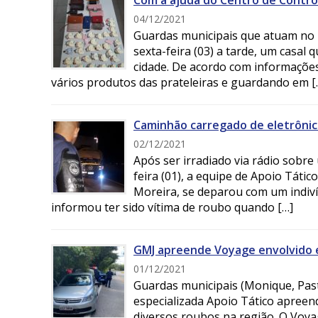
Com a ajuda do Centro de Control
04/12/2021
Guardas municipais que atuam no 
sexta-feira (03) a tarde, um casal 
cidade. De acordo com informações
vários produtos das prateleiras e guardando em [
Caminhão carregado de eletrônic
02/12/2021
Após ser irradiado via rádio sobr
feira (01), a equipe de Apoio Táti
Moreira, se deparou com um indi
informou ter sido vítima de roubo quando […]
GMJ apreende Voyage envolvido 
01/12/2021
Guardas municipais (Monique, Pas
especializada Apoio Tático apreend
diversos roubos na região. O Voya