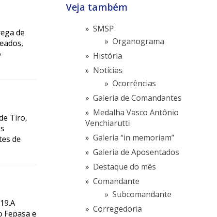
Veja também
SMSP
rega de
Organograma
eados,
o
História
Notícias
Ocorrências
Galeria de Comandantes
Medalha Vasco Antônio
de Tiro,
Venchiarutti
os
Galeria “in memoriam”
tes de
Galeria de Aposentados
Destaque do mês
Comandante
Subcomandante
19.A
Corregedoria
o Fepasa e