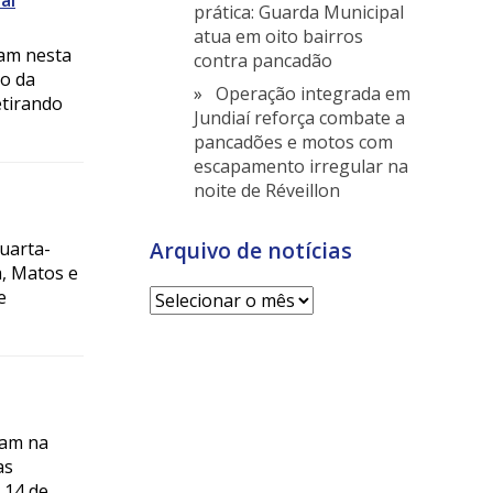
aí
prática: Guarda Municipal
atua em oito bairros
ram nesta
contra pancadão
ro da
Operação integrada em
etirando
Jundiaí reforça combate a
pancadões e motos com
escapamento irregular na
noite de Réveillon
Arquivo de notícias
uarta-
a, Matos e
e
Arquivo
de
notícias
uam na
as
 14 de