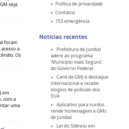
Política de privacidade
a GM seja
Contatos
153 emergência
Notícias recentes
al foram
 acesso a
Prefeitura de Jundiaí
cêndio. Os
adere ao programa
‘Município mais Seguro’,
do Governo Federal
Canil da GMJ é destaque
internacional e recebe
elogios de policiais dos
) em
EUA
o, com a
Aplicativo para surdos
entar uma
rende homenagem a GMs
de Jundiaí
Lei do Silêncio em