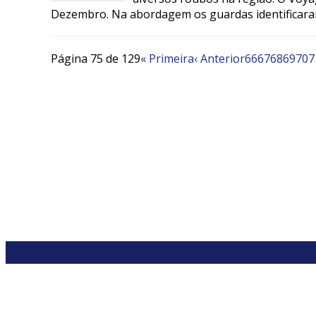
Dezembro. Na abordagem os guardas identificaram 
Página 75 de 129
« Primeira
‹ Anterior
66
67
68
69
70
7
Telefones de emergência
4492-9060 ou
153
(24h)