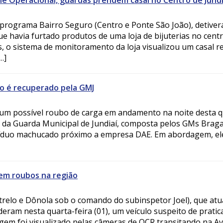
e Operacional, guardas prendem casal no Centro de Jundi
programa Bairro Seguro (Centro e Ponte São João), detive
que havia furtado produtos de uma loja de bijuterias no cent
, o sistema de monitoramento da loja visualizou um casal r
…]
o é recuperado pela GMJ
e um possível roubo de carga em andamento na noite desta q
co da Guarda Municipal de Jundiaí, composta pelos GMs Brag
víduo machucado próximo a empresa DAE. Em abordagem, el
em roubos na região
trelo e Dônola sob o comando do subinspetor Joel), que at
eram nesta quarta-feira (01), um veículo suspeito de pratic
gem foi visualizado pelas câmeras de OCR transitando na Av