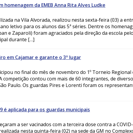
em homenagem da EMEB Anna Rita Alves Ludke
izada na Vila Alvorada, realizou nesta sexta-feira (03) a ent
o letivo para os alunos das 5ª séries. Dentre os homenag
an e Zaparoli) foram agraciados pela direção da escola pel
pal durante […]
iro em Cajamar e garante o 3º lugar
icipou no final do mês de novembro do 1º Torneio Regional 
A competição contou com mais de 60 integrantes, de divers
São Paulo. Os guardas Pires e Lorenti foram os representan
9 é aplicada para os guardas municipais
eçaram a ser vacinados com a terceira dose contra a COVID-
 realizada nesta quinta-feira (02) na sede da GM no Complex