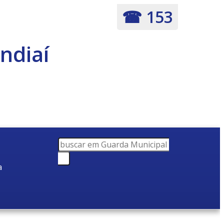
☎ 153
ndiaí
a