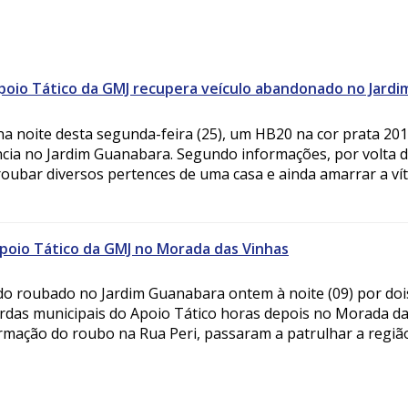
o Tático da GMJ recupera veículo abandonado no Jardi
a noite desta segunda-feira (25), um HB20 na cor prata 20
cia no Jardim Guanabara. Segundo informações, por volta d
roubar diversos pertences de uma casa e ainda amarrar a vít
poio Tático da GMJ no Morada das Vinhas
do roubado no Jardim Guanabara ontem à noite (09) por doi
ardas municipais do Apoio Tático horas depois no Morada da
ormação do roubo na Rua Peri, passaram a patrulhar a região