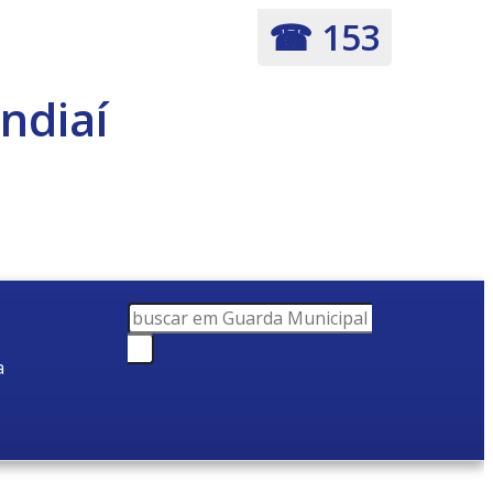
☎ 153
ndiaí
a