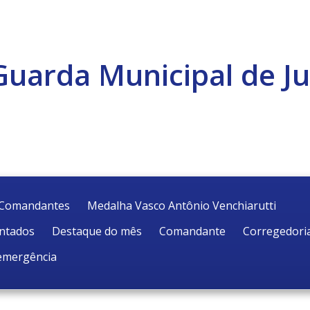
Guarda Municipal de Ju
e Comandantes
Medalha Vasco Antônio Venchiarutti
entados
Destaque do mês
Comandante
Corregedori
emergência