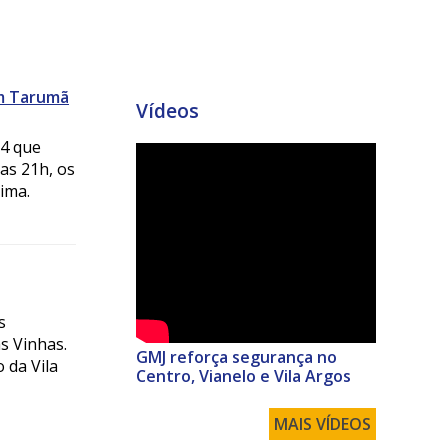
m Tarumã
Vídeos
14 que
as 21h, os
ima.
s
s Vinhas.
GMJ reforça segurança no
 da Vila
Centro, Vianelo e Vila Argos
MAIS VÍDEOS