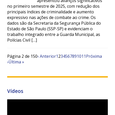
apresentou avanços significativos
no primeiro semestre de 2025, com redução dos
principais índices de criminalidade e aumento
expressivo nas ações de combate ao crime. Os
dados são da Secretaria da Segurança Pública do
Estado de São Paulo (SSP-SP) e evidenciam o
trabalho integrado entre a Guarda Municipal, as
Polícias Civil […]
Página 2 de 150
‹ Anterior
1
2
3
4
5
6
7
8
9
10
11
Próxima
›
Última »
Vídeos