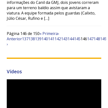
informações do Canil da GMJ, dois jovens correram
para um terreno baldio assim que avistaram a
viatura. A equipe formada pelos guardas (Calixto,
Júlio César, Rufino e […]
Página 146 de 150
« Primeira
‹
Anterior
137
138
139
140
141
142
143
144
145
146
147
148
149
›
Vídeos