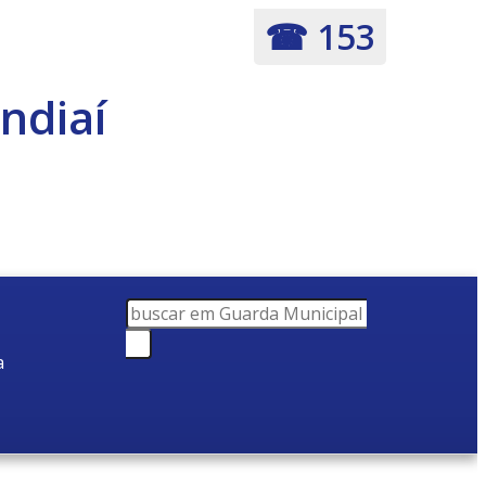
☎ 153
ndiaí
a