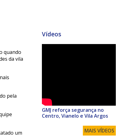
Vídeos
nto quando
es da vila
nais
ndo pela
GMJ reforça segurança no
equipe
Centro, Vianelo e Vila Argos
MAIS VÍDEOS
statado um