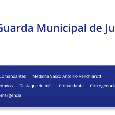
Guarda Municipal de Ju
e Comandantes
Medalha Vasco Antônio Venchiarutti
entados
Destaque do mês
Comandante
Corregedori
emergência