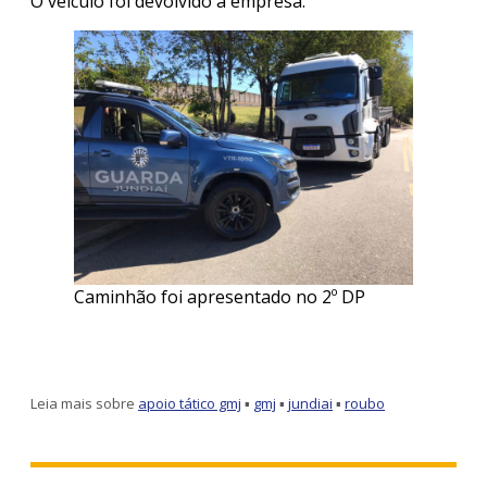
O veículo foi devolvido à empresa.
Caminhão foi apresentado no 2º DP
Leia mais sobre
apoio tático gmj
▪
gmj
▪
jundiai
▪
roubo