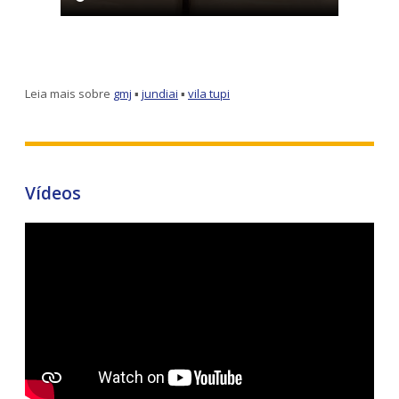
Leia mais sobre
gmj
▪
jundiai
▪
vila tupi
Vídeos