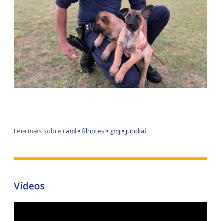
Leia mais sobre
canil
▪
filhotes
▪
gmj
▪
jundiaí
Vídeos