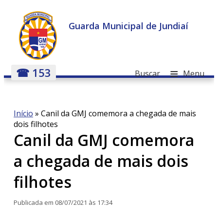
Guarda Municipal de Jundiaí
≡
☎ 153
Buscar
Menu
Início
»
Canil da GMJ comemora a chegada de mais
dois filhotes
Canil da GMJ comemora
a chegada de mais dois
filhotes
Publicada em 08/07/2021 às 17:34