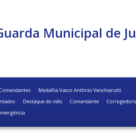
Guarda Municipal de Ju
e Comandantes
Medalha Vasco Antônio Venchiarutti
entados
Destaque do mês
Comandante
Corregedori
emergência