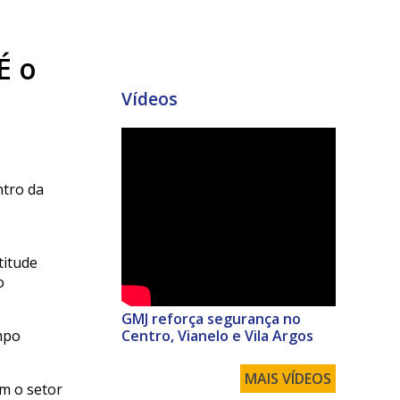
É o
Vídeos
ntro da
titude
o
GMJ reforça segurança no
mpo
Centro, Vianelo e Vila Argos
MAIS VÍDEOS
om o setor