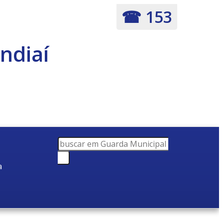
☎ 153
ndiaí
a